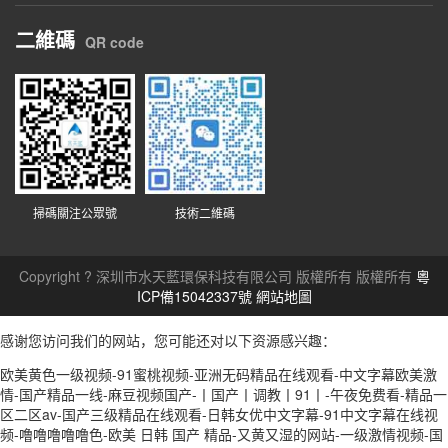
二維碼
QR code
掃碼關注公眾號
技術二維碼
Copyright ? 深圳市水天藍環保科技有限公司 版權所有 版權所有
粵
ICP備15042337號
網站地圖
感谢您访问我们的网站，您可能还对以下资源感兴趣：
欧美黄色一级视频-91蜜桃视频-亚洲无码精品在线观看-中文字幕欧美激
情-国产精品一线-麻豆视频国产-丨国产丨调教丨91丨-午夜免费看-精品一
区二区av-国产三级精品在线观看-日韩女优中文字幕-91中文字幕在线视
频-噜噜噜噜噜色-欧美 日韩 国产 精品-又黄又湿的网站-一级激情视频-国