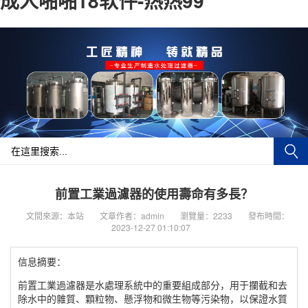
成人啪啪18软件-热热99
前置工業過濾器的使用壽命有多長？
文間來源：本站
文章作者：admin
瀏覽量：2233
發布時間：
2023-12-27 01:10:07
信息摘要：
前置工業過濾器是水處理系統中的重要組成部分，用于攔截和去
除水中的雜質、顆粒物、懸浮物和微生物等污染物，以保證水質