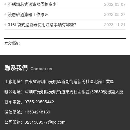
不銹鋼芯式過濾器價格多少
2022-03-07
淺層砂過濾器工作原理
2022-05-28
316L袋式過濾器使用注意事項有哪些？
2023-11-21
本文標簽：
聯系我們
Contact us
工廠地址：廣東省深圳市光明區新湖街道新羌社區北崗工業區
辦公地址：深圳市光明區光明街道東周社區聚豐路2580號璟霆大廈
聯系電話：0755-23505442
微信賬號：13534248169
公司郵箱：3251589577@qq.com