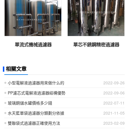
單流式機械過濾器
單芯不銹鋼精密過濾器
相關文章
小型電解液過濾器用來做什么的
2022-09-26
PP濾芯式電解液過濾器結構優勢
2022-09-06
玻璃鋼儲水罐價格多少錢
2022-07-11
水天藍單袋過濾器分類劃分依據
2021-11-05
雙聯袋式過濾器正確使用方法
2023-02-09